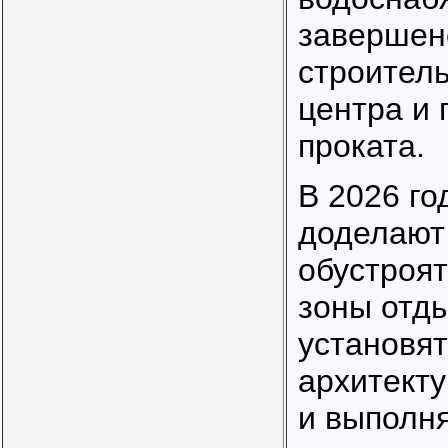
завершен
строитель
центра и
проката.
В 2026 го
доделают
обустроят
зоны отды
установя
архитект
и выполня