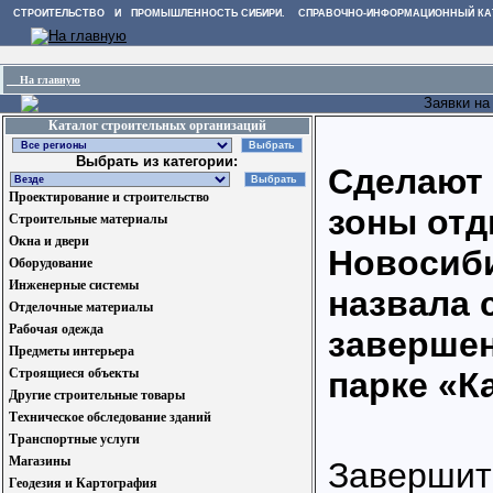
СТРОИТЕЛЬСТВО И ПРОМЫШЛЕННОСТЬ СИБИРИ. СПРАВОЧНО-ИНФОРМАЦИОННЫЙ КА
На главную
Заявки на
Каталог строительных организаций
Выбрать из категории:
Сделают 
Проектирование и строительство
зоны отд
Строительные материалы
Окна и двери
Новосиб
Оборудование
Инженерные системы
назвала 
Отделочные материалы
Рабочая одежда
завершен
Предметы интерьера
Строящиеся объекты
парке «К
Другие строительные товары
Техническое обследование зданий
Транспортные услуги
Магазины
Завершит
Геодезия и Картография