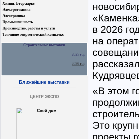
новосиби
Химия. Вторсырье
Электротехника
«Каменка
Электроника
Промышленность
в 2026 го
Производство, работы и услуги
Топливно-энергетический комплекс
на опера
Строительные выставки
совещани
2025 год
рассказа
2026 год
Кудрявце
Ближайшие выставки
«В этом г
ЦЕНТР ЭКСПО
продолжи
строитель
Это круп
проекты г