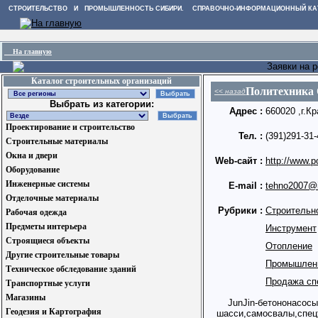
СТРОИТЕЛЬСТВО И ПРОМЫШЛЕННОСТЬ СИБИРИ. СПРАВОЧНО-ИНФОРМАЦИОННЫЙ КА
На главную
Заявки на 
Каталог строительных организаций
Политехника
<< назад
Выбрать из категории:
Адрес :
660020 ,г.К
Проектирование и строительство
Тел. :
(391)291-31-
Строительные материалы
Окна и двери
Web-сайт :
http://www.po
Оборудование
Инженерные системы
E-mail :
tehno2007@i
Отделочные материалы
Рубрики :
Строительн
Рабочая одежда
Предметы интерьера
Инструмент
Строящиеся объекты
Отопление
Другие строительные товары
Промышленн
Техническое обследование зданий
Продажа сп
Транспортные услуги
Магазины
JunJin-бетононасосы,
Геодезия и Картография
шасси,самосвалы,спец