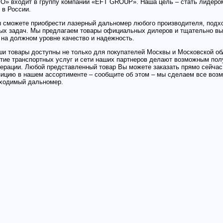
 входит в группу компаний «EFT GROUP». Наша цель – стать лидеро
 в России.
ы сможете приобрести лазерный дальномер любого производителя, под
ых задач. Мы предлагаем товары официальных дилеров и тщательно вы
 на должном уровне качество и надежность.
и товары доступны не только для покупателей Москвы и Московской об
итие транспортных услуг и сети наших партнеров делают возможным пол
ерации. Любой представленный товар Вы можете заказать прямо сейчас
ицию в нашем ассортименте – сообщите об этом – мы сделаем все возм
бходимый дальномер.