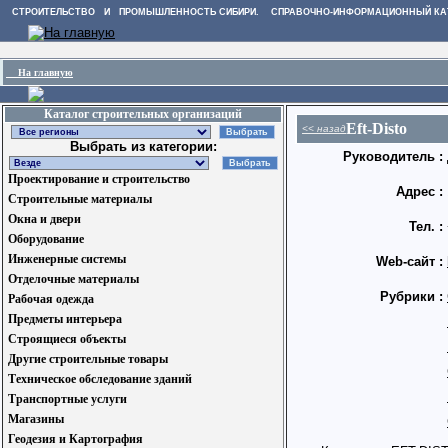
СТРОИТЕЛЬСТВО И ПРОМЫШЛЕННОСТЬ СИБИРИ. СПРАВОЧНО-ИНФОРМАЦИОННЫЙ КА
На главную
Каталог строительных организаций
Eft-Disto
<< назад
Выбрать из категории:
Руководитель :
Проектирование и строительство
Адрес :
Строительные материалы
Окна и двери
Тел. :
Оборудование
Инженерные системы
Web-сайт :
Отделочные материалы
Рубрики :
Рабочая одежда
Предметы интерьера
Строящиеся объекты
Другие строительные товары
Техническое обследование зданий
Транспортные услуги
Магазины
Геодезия и Картография