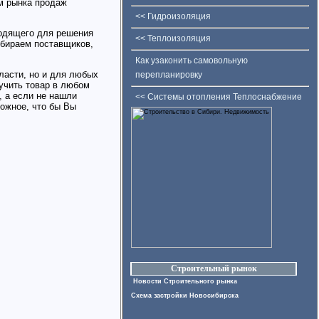
м рынка продаж
<< Гидроизоляция
ходящего для решения
<< Теплоизоляция
бираем поставщиков,
Как узаконить самовольную
ласти, но и для любых
перепланировку
учить товар в любом
, а если не нашли
<< Системы отопления Теплоснабжение
ожное, что бы Вы
Строительный рынок
Новости Строительного рынка
Схема застройки Новосибирска