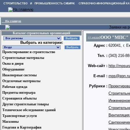
СТРОИТЕЛЬСТВО И ПРОМЫШЛЕННОСТЬ СИБИРИ. СПРАВОЧНО-ИНФОРМАЦИОННЫЙ КА
На главную
Заявки на 
Каталог строительных организаций
ООО "МПС"
<< назад
Выбрать из категории:
Адрес :
620041, г. 
Проектирование и строительство
Тел. :
(343) 216-88
Строительные материалы
Окна и двери
Web-сайт :
http://mpsura
Оборудование
Инженерные системы
E-mail :
mps@epn.ru
Отделочные материалы
Рубрики :
Проектирова
Рабочая одежда
Предметы интерьера
Строительн
Строящиеся объекты
Инженерное
Другие строительные товары
Строительн
Техническое обследование зданий
Вентиляция
Транспортные услуги
Магазины
Сантехниче
Геодезия и Картография
Новостройк