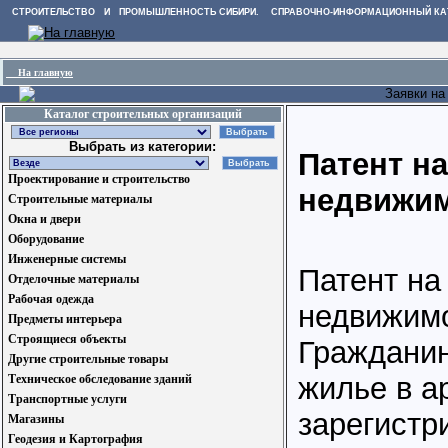
СТРОИТЕЛЬСТВО И ПРОМЫШЛЕННОСТЬ СИБИРИ. СПРАВОЧНО-ИНФОРМАЦИОННЫЙ КА
На главную
Заявки на
Каталог строительных организаций
Выбрать из категории:
Патент н
Проектирование и строительство
недвижи
Строительные материалы
Окна и двери
Оборудование
Инженерные системы
Патент на
Отделочные материалы
Рабочая одежда
недвижим
Предметы интерьера
Строящиеся объекты
Граждани
Другие строительные товары
жилье в а
Техническое обследование зданий
Транспортные услуги
зарегистр
Магазины
Геодезия и Картография