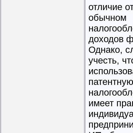
отличие о
обычном
налогооб
доходов ф
Однако, с
учесть, чт
использов
патентную
налогооб
имеет пра
индивиду
предприни