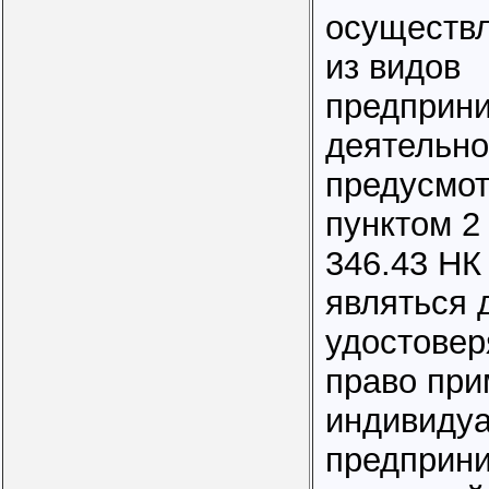
осуществл
из видов
предприн
деятельно
предусмо
пунктом 2
346.43 НК
являться 
удостове
право пр
индивиду
предприн