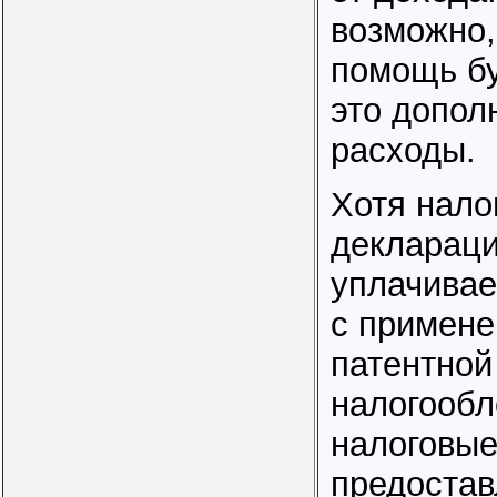
возможно,
помощь бу
это допол
расходы.
Хотя нало
деклараци
уплачивае
с примен
патентной
налогообл
налоговые
предостав