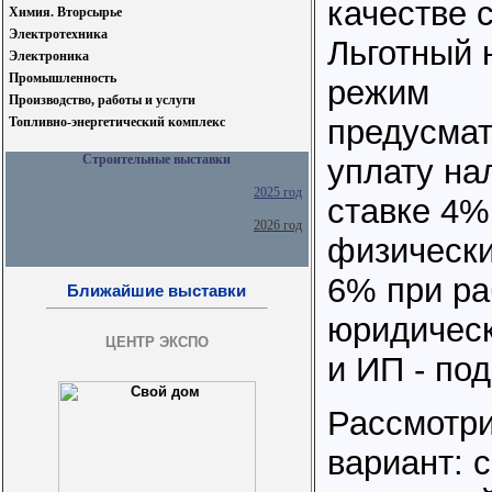
качестве 
Химия. Вторсырье
Электротехника
Льготный 
Электроника
Промышленность
режим
Производство, работы и услуги
предусмат
Топливно-энергетический комплекс
Строительные выставки
уплату на
2025 год
ставке 4%
2026 год
физическ
6% при ра
Ближайшие выставки
юридичес
ЦЕНТР ЭКСПО
и ИП - по
Рассмотри
вариант: 