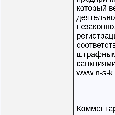
который в
деятельно
незаконно
регистраци
соответс
штрафны
санкциями
www.n-s-k.
Коммента