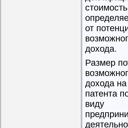
стоимость
определяе
от потенц
возможног
дохода.
Размер по
возможног
дохода на
патента п
виду
предприн
деятельно