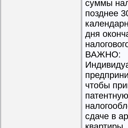
суммы нал
позднее 3
календарн
дня оконч
налоговог
ВАЖНО:
Индивиду
предприни
чтобы при
патентную
налогообл
сдаче в а
квартиры,