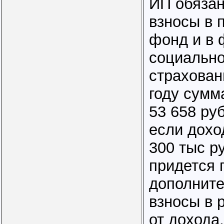
ИП обязан
взносы в 
фонд и в 
социально
страхован
году сумм
53 658 руб
если дохо
300 тыс ру
придется 
дополнит
взносы в 
от дохода.