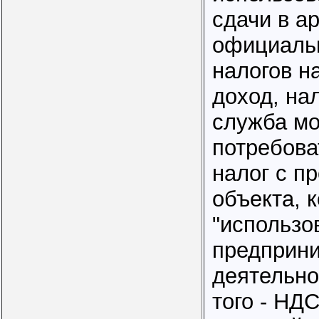
сдачи в а
официальн
налогов н
доход, на
служба м
потребова
налог с п
объекта, 
"использо
предприн
деятельно
того - НДС