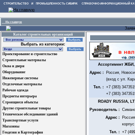
СТРОИТЕЛЬСТВО И ПРОМЫШЛЕННОСТЬ СИБИРИ. СПРАВОЧНО-ИНФОРМАЦИОННЫЙ КА
На главную
Заяв
Каталог строительных организаций
Выбрать из категории:
Проектирование и строительство
Строительные материалы
Ассортимент ЖБИ,
Окна и двери
Оборудование
Адрес :
Россия, Новоси
Инженерные системы
(вход с ул. Кар
Отделочные материалы
Тел. :
+7 (383) 34735
Рабочая одежда
+7 (383) 34735
Предметы интерьера
ROADY RUSSIA, L
Строящиеся объекты
Другие строительные товары
Руководитель :
Симано
Техническое обследование зданий
Адрес :
Россия
Транспортные услуги
корпус
Магазины
Тел. :
+7 (49
Геодезия и Картография