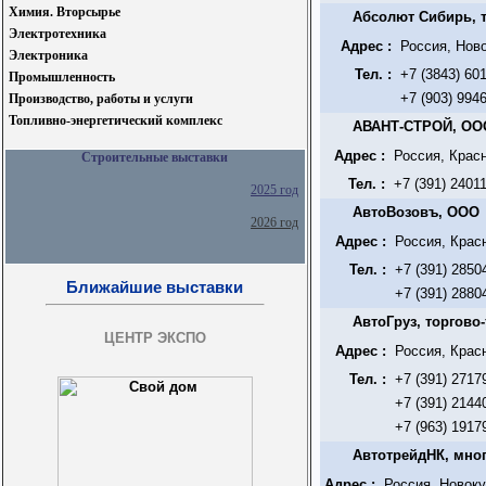
Химия. Вторсырье
Абсолют Сибирь, 
Электротехника
Адрес :
Россия, Нов
Электроника
Тел. :
+7 (3843) 60
Промышленность
+7 (903) 994
Производство, работы и услуги
Топливно-энергетический комплекс
АВАНТ-СТРОЙ, ОО
Адрес :
Россия, Красн
Строительные выставки
Тел. :
+7 (391) 2401
2025 год
АвтоВозовъ, ООО
2026 год
Адрес :
Россия, Красн
Тел. :
+7 (391) 2850
Ближайшие выставки
+7 (391) 2880
АвтоГруз, торгово
ЦЕНТР ЭКСПО
Адрес :
Россия, Крас
Тел. :
+7 (391) 2717
+7 (391) 2144
+7 (963) 1917
АвтотрейдНК, мно
Адрес :
Россия, Новоку