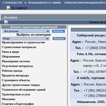
СТРОИТЕЛЬСТВО И ПРОМЫШЛЕННОСТЬ СИБИРИ. СПРАВОЧНО-ИНФОРМАЦИОННЫЙ КА
На главную
Заявки на 
Каталог строительных организаций
Выбрать из категории:
Сибирский ресурс
Адрес :
Россия,, Ново
Проектирование и строительство
Строительные материалы
Тел. :
+7 (3843) 370
Окна и двери
Fehu & life, оптов
Оборудование
Адрес :
Россия, Красно
Инженерные системы
корпус ст5, 2 э
Отделочные материалы
Рабочая одежда
Тел. :
+7 (391) 297897
Предметы интерьера
А гнёвЪ, торговая
Строящиеся объекты
Адрес :
Россия, Красно
Другие строительные товары
Техническое обследование зданий
Тел. :
+7 (391) 29522
Транспортные услуги
+7 (391) 27864
Магазины
Абашевская, ОАО,
Геодезия и Картография