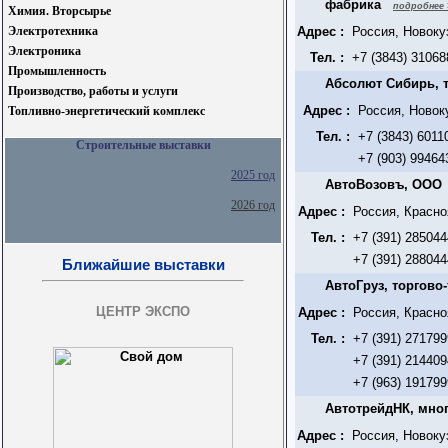
фабрика
подробнее 
Химия. Вторсырье
Электротехника
Адрес :
Россия, Новоку
Электроника
Тел. :
+7 (3843) 31068
Промышленность
Абсолют Сибирь, 
Производство, работы и услуги
Адрес :
Россия, Новок
Топливно-энергетический комплекс
Тел. :
+7 (3843) 6011
Строительные выставки
+7 (903) 99464
2025 год
АвтоВозовъ, ООО
2026 год
Адрес :
Россия, Красно
Тел. :
+7 (391) 285044
+7 (391) 288044
Ближайшие выставки
АвтоГруз, торгово
ЦЕНТР ЭКСПО
Адрес :
Россия, Красно
Тел. :
+7 (391) 271799
+7 (391) 214409
+7 (963) 191799
АвтотрейдНК, мно
Адрес :
Россия, Новоку