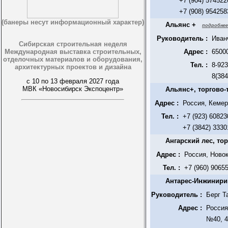
+7 (904) 574522
+7 (908) 954258
(банеры несут информационный характер)
Альянс +
подробнее
Руководитель :
Иван
Сибирская строительная неделя
Международная выставка строительных,
Адрес :
65000
отделочных материалов и оборудования,
Тел. :
8-923
архитектурных проектов и дизайна
8(384
с 10 по 13 февраля 2027 года
МВК «Новосибирск Экспоцентр»
Альянс+, торгово
Адрес :
Россия, Кемер
Тел. :
+7 (923) 60823
+7 (3842) 3330
Ангарский лес, то
Адрес :
Россия, Ново
Тел. :
+7 (960) 9065
Антарес-Инжинири
Руководитель :
Берг Т
Адрес :
Россия
№40, 4