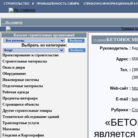
СТРОИТЕЛЬСТВО И ПРОМЫШЛЕННОСТЬ СИБИРИ. СПРАВОЧНО-ИНФОРМАЦИОННЫЙ КА
На главную
Заявки н
Каталог строительных организаций
БЕТОНОСМ
<< назад
Выбрать из категории:
Руководитель :
Ке
Проектирование и строительство
Адрес :
656
Строительные материалы
Окна и двери
Тел. :
(38
Оборудование
(38
Инженерные системы
Отделочные материалы
Web-сайт :
htt
Рабочая одежда
Предметы интерьера
E-mail :
bet
Строящиеся объекты
Рубрики :
Ст
Другие строительные товары
Техническое обследование зданий
«БЕТО
Транспортные услуги
Магазины
является
Геодезия и Картография