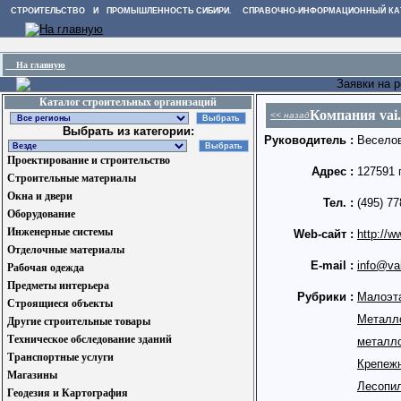
СТРОИТЕЛЬСТВО И ПРОМЫШЛЕННОСТЬ СИБИРИ. СПРАВОЧНО-ИНФОРМАЦИОННЫЙ КА
На главную
Заявки на 
Каталог строительных организаций
Компания vai
<< назад
Выбрать из категории:
Руководитель :
Весело
Проектирование и строительство
Адрес :
127591 
Строительные материалы
Окна и двери
Тел. :
(495) 77
Оборудование
Инженерные системы
Web-сайт :
http://w
Отделочные материалы
E-mail :
info@vai
Рабочая одежда
Предметы интерьера
Рубрики :
Малоэт
Строящиеся объекты
Метал
Другие строительные товары
Техническое обследование зданий
металло
Транспортные услуги
Крепеж
Магазины
Лесопи
Геодезия и Картография