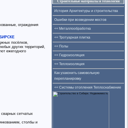
Строительные материалы и технологии
История Архитектуры и строительства
Ошибки при возведении мостов
кованные, ограждения
<< Металлообработка
ИБИРСКЕ
<< Тротуарная плитка
джных посёлков,
<< Полы
любых других территорий,
буют ежегодного
<< Гидроизоляция
<< Теплоизоляция
Как узаконить самовольную
перепланировку
<< Системы отопления Теплоснабжение
х сварных сетчатых
инкованием, столбы и