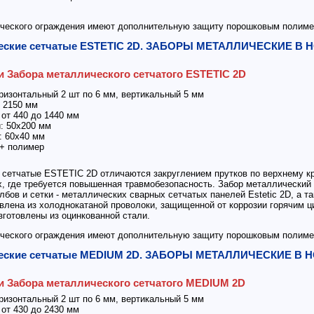
ческого ограждения имеют дополнительную защиту порошковым полиме
ческие сетчатые ESTETIC 2D. ЗАБОРЫ МЕТАЛЛИЧЕСКИЕ В
и Забора металлического сетчатого ESTETIC 2D
оризонтальный 2 шт по 6 мм, вертикальный 5 мм
2150 мм
т 440 до 1440 мм
 50х200 мм
 60х40 мм
+ полимер
сетчатые ESTETIC 2D отличаются закруглением прутков по верхнему кр
, где требуется повышенная травмобезопасность. Забор металлический 
лбов и сетки - металлических сварных сетчатых панелей Estetic 2D, а т
лена из холоднокатаной проволоки, защищенной от коррозии горячим ц
готовлены из оцинкованной стали.
ческого ограждения имеют дополнительную защиту порошковым полиме
ческие сетчатые MEDIUM 2D. ЗАБОРЫ МЕТАЛЛИЧЕСКИЕ В
и Забора металлического сетчатого MEDIUM 2D
оризонтальный 2 шт по 6 мм, вертикальный 5 мм
т 430 до 2430 мм