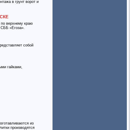
тажа в грунт ворот и
РСКЕ
 по верхнему краю
 СББ «Егоза».
представляет собой
ыми гайками,
изготавливаются из
литки производятся