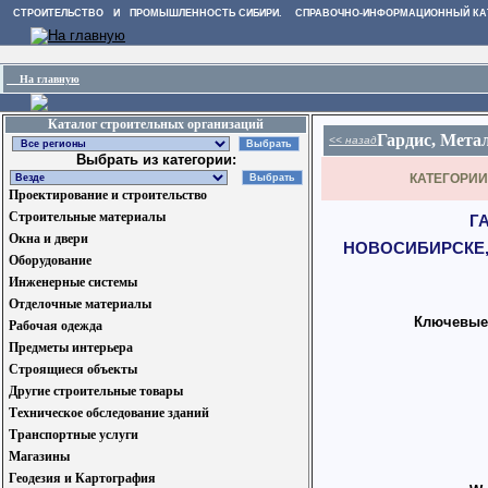
СТРОИТЕЛЬСТВО И ПРОМЫШЛЕННОСТЬ СИБИРИ. СПРАВОЧНО-ИНФОРМАЦИОННЫЙ КА
На главную
Каталог строительных организаций
Гардис, Мета
<< назад
Выбрать из категории:
КАТЕГОРИИ
Проектирование и строительство
Строительные материалы
Г
Окна и двери
НОВОСИБИРСКЕ,
Оборудование
Инженерные системы
Отделочные материалы
Ключевые
Рабочая одежда
Предметы интерьера
Строящиеся объекты
Другие строительные товары
Техническое обследование зданий
Транспортные услуги
Магазины
Геодезия и Картография