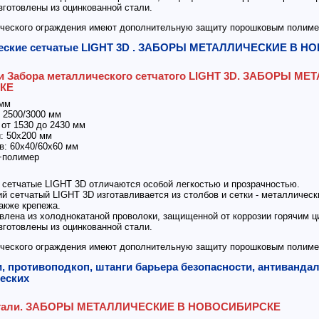
готовлены из оцинкованной стали.
ческого ограждения имеют дополнительную защиту порошковым полиме
еские сетчатые LIGHT 3D . ЗАБОРЫ МЕТАЛЛИЧЕСКИЕ В 
ки Забора металлического сетчатого LIGHT 3D. ЗАБОРЫ М
КЕ
 мм
2500/3000 мм
т 1530 до 2430 мм
 50х200 мм
 60х40/60х60 мм
полимер
сетчатые LIGHT 3D отличаются особой легкостью и прозрачностью.
сетчатый LIGHT 3D изготавливается из столбов и сетки - металлическ
также крепежа.
лена из холоднокатаной проволоки, защищенной от коррозии горячим ц
готовлены из оцинкованной стали.
ческого ограждения имеют дополнительную защиту порошковым полиме
, противоподкоп, штанги барьера безопасности, антиванда
еских
етали. ЗАБОРЫ МЕТАЛЛИЧЕСКИЕ В НОВОСИБИРСКЕ