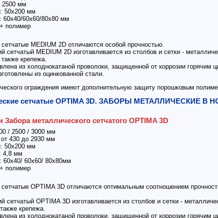
2500 мм
 50х200 мм
60х40/60x60/80х80 мм
+ полимер
 сетчатые MEDIUM 2D отличаются особой прочностью.
сетчатый MEDIUM 2D изготавливается из столбов и сетки - металличе
 также крепежа.
лена из холоднокатаной проволоки, защищенной от коррозии горячим ц
готовлены из оцинкованной стали.
ческого ограждения имеют дополнительную защиту порошковым полиме
ческие сетчатые OPTIMA 3D. ЗАБОРЫ МЕТАЛЛИЧЕСКИЕ В
и Забора металлического сетчатого OPTIMA 3D
0 / 2500 / 3000 мм
т 430 до 2930 мм
 50х200 мм
 4,8 мм
60х40/ 60х60/ 80х80мм
+ полимер
 сетчатые OPTIMA 3D отличаются оптимальным соотношением прочностн
сетчатый OPTIMA 3D изготавливается из столбов и сетки - металличе
также крепежа.
лена из холоднокатаной проволоки, защищенной от коррозии горячим ц