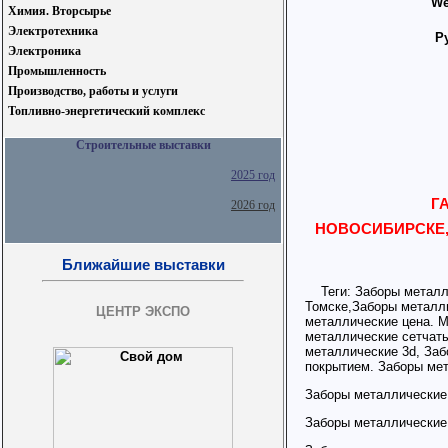
We
Химия. Вторсырье
Электротехника
Р
Электроника
Промышленность
Производство, работы и услуги
Топливно-энергетический комплекс
Строительные выставки
2025 год
Г
2026 год
НОВОСИБИРСКЕ,
Ближайшие выставки
Теги: Заборы металли
Томске,Заборы металли
ЦЕНТР ЭКСПО
металлические цена. 
металлические сетчат
металлические 3d, Заб
покрытием. Заборы мет
Заборы металлические 
Заборы металлические