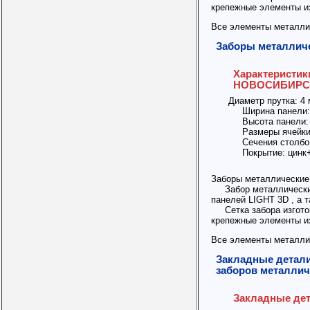
крепежные элементы из
Все элементы металли
Заборы металлич
Характеристи
НОВОСИБИРС
Диаметр прутка: 4
Ширина панели: 
Высота панели: о
Размеры ячейки:
Сечения столбов:
Покрытие: цинк+
Заборы металлические 
Забор металлический 
панелей LIGHT 3D , а 
Сетка забора изготов
крепежные элементы из
Все элементы металли
Закладные детали
заборов металлич
Закладные д