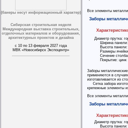
Все элементы металли
(банеры несут информационный характер)
Заборы металли
Сибирская строительная неделя
Международная выставка строительных,
Характеристик
отделочных материалов и оборудования,
архитектурных проектов и дизайна
Диаметр прутка: г
Ширина панели: 
с 10 по 13 февраля 2027 года
Высота панели: о
МВК «Новосибирск Экспоцентр»
Размеры ячейки:
Сечение столба:
Покрытие: цинк 
Заборы металлические 
применяются в случаях
изготавливается из сто
Сетка забора изготов
крепежные элементы из
Все элементы металли
Заборы металли
Характеристик
Диаметр прутка: г
Высота панели: о