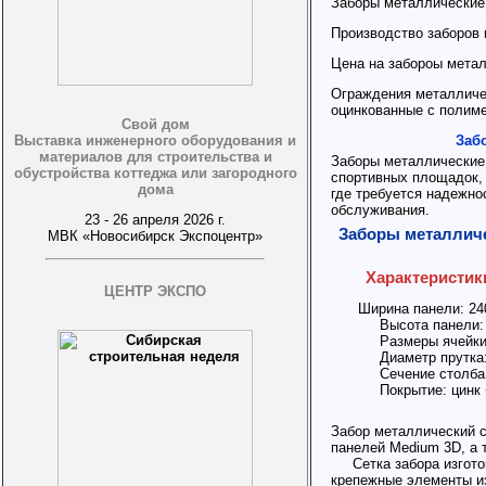
Заборы металлические
Производство заборов
Цена на забороы мета
Ограждения металличес
оцинкованные с полим
Свой дом
Выставка инженерного оборудования и
Заб
материалов для строительства и
Заборы металлические
обустройства коттеджа или загородного
спортивных площадок, 
дома
где требуется надежнос
обслуживания.
23 - 26 апреля 2026 г.
Заборы металличе
МВК «Новосибирск Экспоцентр»
Характеристик
ЦЕНТР ЭКСПО
Ширина панели: 240
Высота панели: о
Размеры ячейки:
Диаметр прутка:
Сечение столба: 
Покрытие: цинк 
Забор металлический с
панелей Medium 3D, а 
Сетка забора изготов
крепежные элементы из