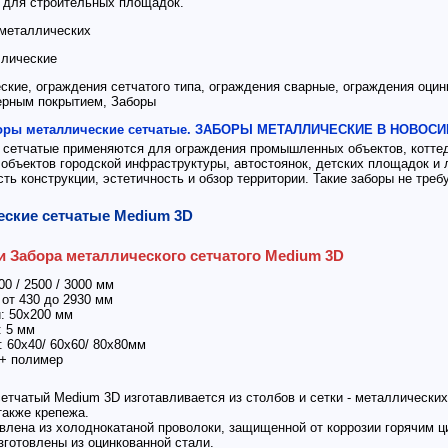
 для строительных площадок.
 металлических
ллические
кие, ограждения сетчатого типа, ограждения сварные, ограждения оцин
ерным покрытием, Заборы
оры металлические сетчатые. ЗАБОРЫ МЕТАЛЛИЧЕСКИЕ В НОВОС
 сетчатые применяются для ограждения промышленных объектов, котте
объектов городской инфраструктуры, автостоянок, детских площадок и 
ть конструкции, эстетичность и обзор территории. Такие заборы не тре
ские сетчатые Medium 3D
и Забора металлического сетчатого Medium 3D
0 / 2500 / 3000 мм
т 430 до 2930 мм
 50х200 мм
 5 мм
60х40/ 60х60/ 80х80мм
+ полимер
етчатый Medium 3D изготавливается из столбов и сетки - металлически
также крепежа.
лена из холоднокатаной проволоки, защищенной от коррозии горячим ц
готовлены из оцинкованной стали.