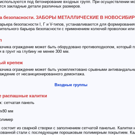
используются под бетонирование входных групп. При осуществлении мон
тся закладные детали различных размеров.
ра безопасности. ЗАБОРЫ МЕТАЛЛИЧЕСКИЕ В НОВОСИБИ
арьера безопасности I, Г и V-типов, устанавливаются для формирования
ительного барьера безопасности с применением колючей проволоки или
п
азчика ограждение может быть оборудовано противоподкопом, который 
 в грунт на глубину не менее 300 мм.
ый крепеж
азчика ограждение может быть укомплектовано срывными антивандальн
ждение от несанкционированного демонтажа.
Входные группы
е распашные калитки
к: сетчатая панель
0х80 мм
полимер
 состоит из сварной створки с заполнением сетчатой панелью. Калитки 
кованной стали с последующим порошковым полимерным покрытием. Ка