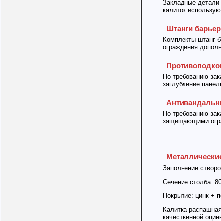
Закладные детали 
калиток использую
Штанги барье
Комплекты штанг б
ограждения дополн
Противоподко
По требованию зак
заглубление панели
Антивандальн
По требованию зак
защищающими огра
Металлически
Заполнение створо
Сечение столба: 8
Покрытие: цинк + 
Калитка распашная
качественной оцин