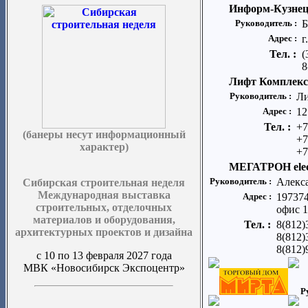
Информ-Кузне
Руководитель :
Б
Адрес :
г
Тел. :
(
8
Лифт Комплекс
Руководитель :
Ли
Адрес :
12
Тел. :
+7
(банеры несут информационный
+7
характер)
+7
МЕГАТРОН elec
Руководитель :
Алекс
Сибирская строительная неделя
Международная выставка
Адрес :
197374
строительных, отделочных
офис 
материалов и оборудования,
Тел. :
8(812)
архитектурных проектов и дизайна
8(812)
8(812)
с 10 по 13 февраля 2027 года
МВК «Новосибирск Экспоцентр»
Р