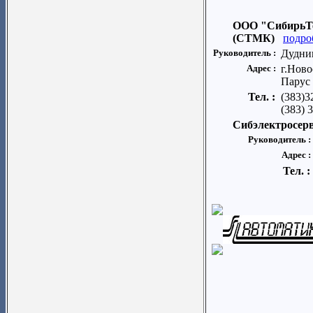
ООО "СибирьТ
(СТМК)
подро
Руководитель :
Дудник
Адрес :
г.Ново
Парус
Тел. :
(383)3
(383) 
Сибэлектросер
Руководитель :
Адрес :
Тел. :