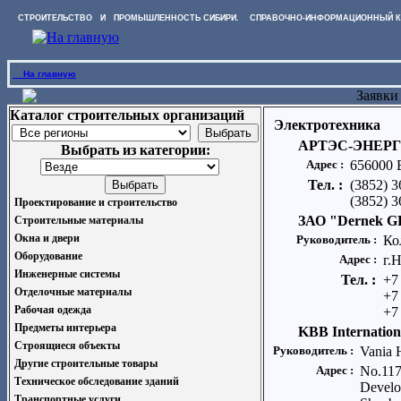
СТРОИТЕЛЬСТВО И ПРОМЫШЛЕННОСТЬ СИБИРИ. СПРАВОЧНО-ИНФОРМАЦИОННЫЙ К
На главную
Заявки
Каталог строительных организаций
Электротехника
АРТЭС-ЭНЕР
Выбрать из категории:
Адрес :
656000 
Тел. :
(3852) 3
(3852) 3
Проектирование и строительство
ЗАО "Dernek G
Строительные материалы
Окна и двери
Руководитель :
Ко
Оборудование
Адрес :
г.
Инженерные системы
Тел. :
+7
Отделочные материалы
+7
Рабочая одежда
+7
Предметы интерьера
KBB Internation
Строящиеся объекты
Руководитель :
Vania 
Другие строительные товары
Адрес :
No.117
Техническое обследование зданий
Develo
Транспортные услуги