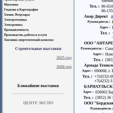
Shenbe
Магазины
Тел. :
86-024
Геодезия и Картография
86-13
Химия. Вторсырье
Акор Директ
п
Электротехника
Руководитель :
Электроника
Адрес :
Промышленность
Тел. :
Производство, работы и услуги
Топливно-энергетический комплекс
ООО "АНТАР
Строительные выставки
Руководитель :
Сан
Адрес :
Ново
2025 год
Тел. :
(383
Армада Технол
2026 год
Адрес :
690068, г.
Тел. :
+7(4232) 6
+7(4232) 3
Ближайшие выставки
БАРНАУЛЬСК
Адрес :
656002 Ба
Тел. :
(3852) 36 
ЦЕНТР ЭКСПО
ООО "Бердская
Руководитель 