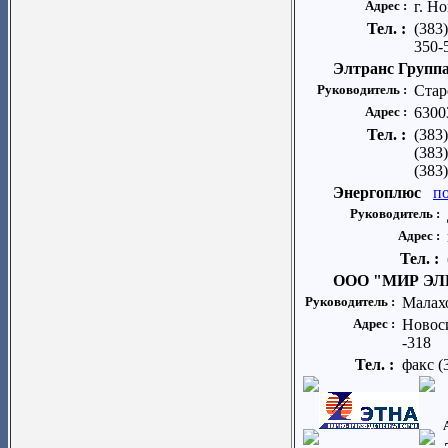
Адрес :
г. Н
Тел. :
(383)
350-
Элтранс Групп
Руководитель :
Стар
Адрес :
6300
Тел. :
(383
(383
(383
Энергоплюс
п
Руководитель :
Адрес :
Тел. :
ООО "МИР Э
Руководитель :
Малах
Адрес :
Новоси
-318
Тел. :
факс (