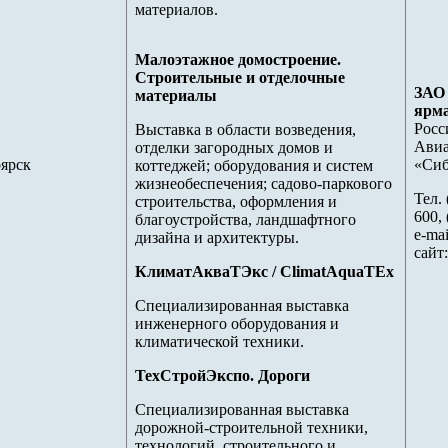
материалов.
Малоэтажное домостроение.
Строительные и отделочные
ЗАО
материалы
ярм
Росс
Выставка в области возведения,
Авиа
отделки загородных домов и
ярск
«Сиб
коттеджей; оборудования и систем
жизнеобеспечения; садово-паркового
Тел. 
строительства, оформления и
600, 
благоустройства, ландшафтного
e-mai
дизайна и архитектуры.
сайт
КлиматАкваТЭкс / ClimatAquaTEx
Специализированная выставка
инженерного оборудования и
климатической техники.
ТехСтройЭкспо. Дороги
Специализированная выставка
дорожной-строительной техники,
технологий, строительного и