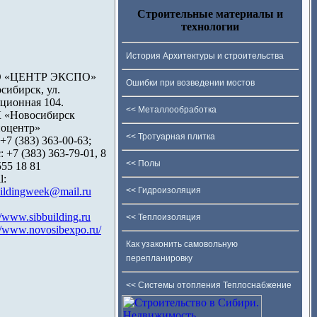
Строительные материалы и
технологии
История Архитектуры и строительства
 «ЦЕНТР ЭКСПО»
Ошибки при возведении мостов
сибирск, ул.
ционная 104.
<< Металлообработка
 «Новосибирск
оцентр»
<< Тротуарная плитка
 +7 (383) 363-00-63;
: +7 (383) 363-79-01, 8
<< Полы
555 18 81
l:
uildingweek@mail.ru
<< Гидроизоляция
//www.sibbuilding.ru
<< Теплоизоляция
://www.novosibexpo.ru/
Как узаконить самовольную
перепланировку
<< Системы отопления Теплоснабжение