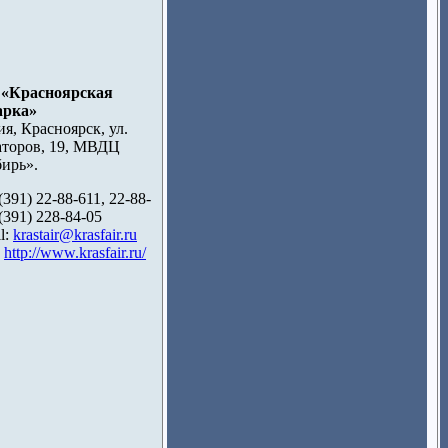
 «Красноярская
арка»
ия, Красноярск, ул.
торов, 19, МВДЦ
ирь».
(391) 22-88-611, 22-88-
(391) 228-84-05
l:
krastair@krasfair.ru
:
http://www.krasfair.ru/