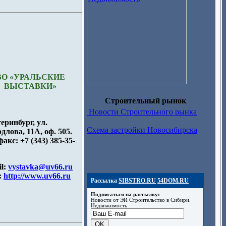
ВО «УРАЛЬСКИЕ
ВЫСТАВКИ»
Строительный рынок
Новости Строительного рынка
еринбург, ул.
Схема застройки Новосибирска
длова, 11А, оф. 505.
факс: +7 (343) 385-35-
il:
vystavka@uv66.ru
:
http://www.uv66.ru
Рассылка
SIBSTRO.RU
54DOM.RU
Подписаться на рассылку:
Новости от ЭИ Строительство в Сибири.
Недвижимость