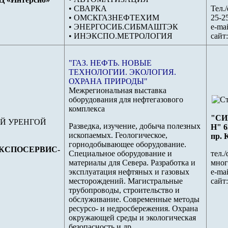
• СВАРКА
Тел./
• ОМСКГАЗНЕФТЕХИМ
25-2
• ЭНЕРГОСИБ.СИБМАШТЭК
e-mai
• ИНЭКСПО.МЕТРОЛОГИЯ
сайт
"ГАЗ. НЕФТЬ. НОВЫЕ
ТЕХНОЛОГИИ. ЭКОЛОГИЯ.
ОХРАНА ПРИРОДЫ"
Межрегиональная выставка
оборудования для нефтегазового
комплекса
"СИ
Й УРЕНГОЙ
Разведка, изучение, добыча полезных
Н" 6
ископаемых. Геологическое,
пр. 
горнодобывающее оборудование.
КСПОСЕРВИС-
Специальное оборудование и
тел./
материалы для Севера. Разработка и
мног
эксплуатация нефтяных и газовых
e-mai
месторождений. Магистральные
сайт
трубопроводы, строительство и
обслуживание. Современные методы
ресурсо- и недросбережения. Охрана
окружающей среды и экологическая
безопасность и др.