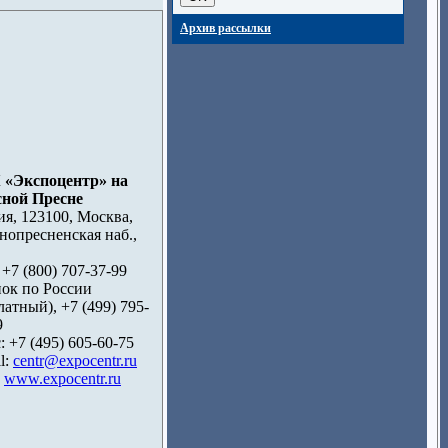
Архив рассылки
 «Экспоцентр» на
ной Пресне
ия, 123100, Москва,
нопресненская наб.,
 +7 (800) 707-37-99
нок по России
латный), +7 (499) 795-
9
: +7 (495) 605-60-75
l:
centr@expocentr.ru
:
www.expocentr.ru