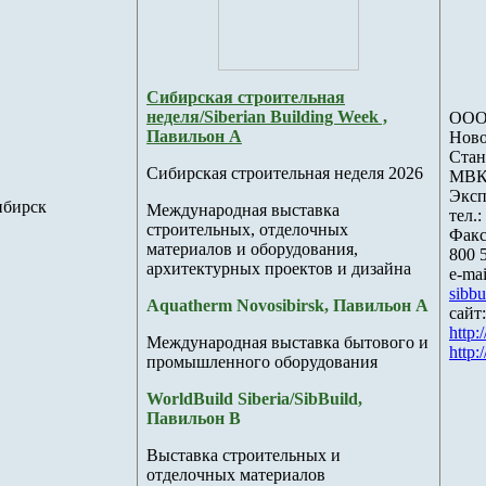
Сибирская строительная
неделя/Siberian Building Week ,
ООО
Павильон А
Ново
Стан
Сибирская строительная неделя 2026
МВК
Эксп
ибирск
Международная выставка
тел.:
строительных, отделочных
Факс
материалов и оборудования,
800 
архитектурных проектов и дизайна
e-mai
sibb
Aquatherm Novosibirsk, Павильон А
сайт:
http:
Международная выставка бытового и
http
промышленного оборудования
WorldBuild Siberia/SibBuild,
Павильон B
Выставка строительных и
отделочных материалов