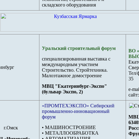
складского оборудования
Уральский строительный форум
ВО 
ВЫ
специализированная выставка с
Екат
международным участием
инбург
Свер
Строительство. Стройтехника.
Тел/
Малоэтажное домостроение
35
МВЦ "Екатеринбург-Экспо"
e-mai
(бульвар Экспо, 2)
сайт
«ПРОМТЕХЭКСПО» Сибирский
промышленно-инновационный
форум
МВЦ
6340
• МАШИНОСТРОЕНИЕ
г.Омск
Росс
• МЕТАЛЛООБРАБОТКА
Фрун
• АВТОМАТИЗАЦИЯ
 «Интерсиб»