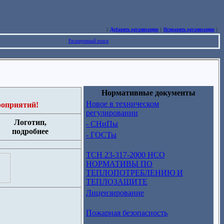
|
Добавить организацию
|
Исправить организацию
|
Расширенный поиск
Нормативные документы
Новое в техническом
роприятий!
регулировании
Логотип,
- СНиПы
подробнее
- ГОСТы
ТСН 23-317-2000 НСО
НОРМАТИВЫ ПО
ТЕПЛОПОТРЕБЛЕНИЮ И
ТЕПЛОЗАЩИТЕ
Лицензирование
Пожарная безопасность