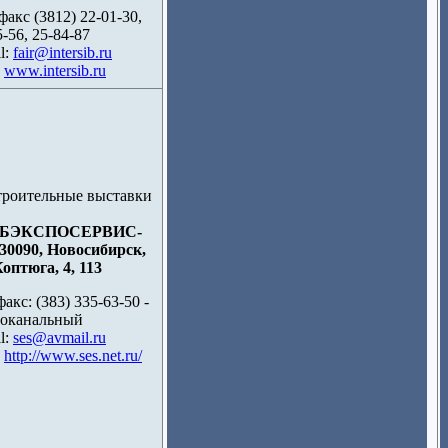
факс (3812) 22-01-30,
5-56, 25-84-87
l:
fair@intersib.ru
:
www.intersib.ru
БЭКСПОСЕРВИС-
30090, Новосибирск,
Коптюга, 4, 113
факс: (383) 335-63-50 -
оканальный
l:
ses@avmail.ru
:
http://www.ses.net.ru/