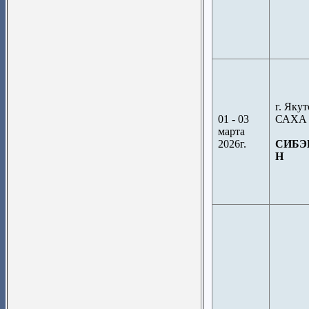
г. Яку
01 - 03
САХА 
марта
2026г.
СИБЭ
Н