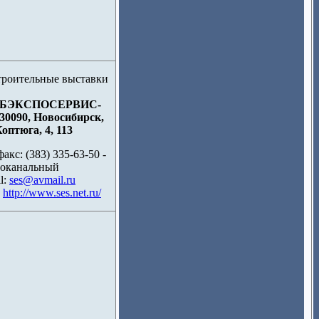
БЭКСПОСЕРВИС-
30090, Новосибирск,
Коптюга, 4, 113
факс: (383) 335-63-50 -
оканальный
l:
ses@avmail.ru
:
http://www.ses.net.ru/