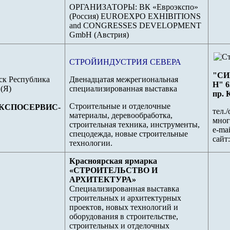
ОРГАНИЗАТОРЫ: ВК «Евроэкспо»
(Россия) EUROEXPO EXHIBITIONS
and CONGRESSES DEVELOPMENT
GmbH (Австрия)
СТРОЙИНДУСТРИЯ СЕВЕРА
"СИ
тск Республика
Двенадцатая межрегиональная
Н" 6
(Я)
специализированная выставка
пр. 
Строительные и отделочные
КСПОСЕРВИС-
тел./
материалы, деревообработка,
мног
строительная техника, инструменты,
e-mai
спецодежда, новые строительные
сайт
технологии.
Красноярская ярмарка
«СТРОИТЕЛЬСТВО И
АРХИТЕКТУРА»
Специализированная выставка
строительных и архитектурных
проектов, новых технологий и
оборудования в строительстве,
строительных и отделочных