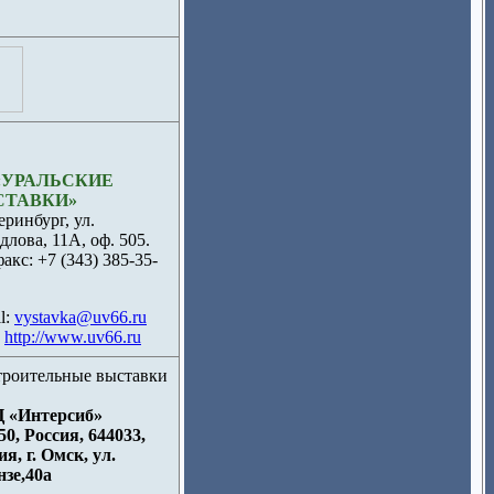
«УРАЛЬСКИЕ
СТАВКИ»
еринбург, ул.
длова, 11А, оф. 505.
факс: +7 (343) 385-35-
l:
vystavka@uv66.ru
:
http://www.uv66.ru
 «Интерсиб»
50, Россия, 644033,
ия, г. Омск, ул.
зе,40а