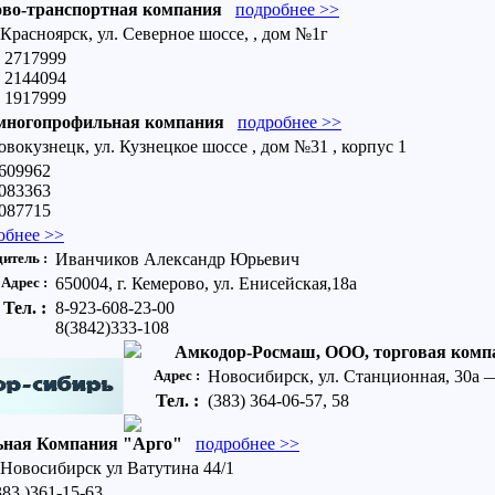
ово-транспортная компания
подробнее >>
 Красноярск, ул. Северное шоссе, , дом №1г
) 2717999
) 2144094
) 1917999
многопрофильная компания
подробнее >>
овокузнецк, ул. Кузнецкое шоссе , дом №31 , корпус 1
 609962
9083363
9087715
обнее >>
итель :
Иванчиков Александр Юрьевич
Адрес :
650004, г. Кемерово, ул. Енисейская,18а
Тел. :
8-923-608-23-00
8(3842)333-108
Амкодор-Росмаш, ООО, торговая комп
Адрес :
Новосибирск, ул. Станционная, 30а 
Тел. :
(383) 364-06-57, 58
ная Компания "Арго"
подробнее >>
 Новосибирск ул Ватутина 44/1
383 )361-15-63