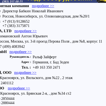
онтная компания
подробнее >>
:
Директор Бабкин Николай Иванович
:
Россия, Новосибирск, ул. Оловозаводская, дом №20/1
:
+7 (913) 9128652
+7 (383) 3175871
A, LTD
подробнее >>
имановский Антон Юрьевич
оссия, Москва, ул. 3-й проезд Перова Поля , дом №8, корпус 11
7 (499) 4083942
mbH
подробнее >>
Руководитель :
Ральф Зайферт
Адрес :
Германия, г. Бад Зоден
Тел. :
+49 163 350 2471
, ООО
подробнее >>
 Красноярск, ул. Вильского, дом №22 , 2 этаж
) 2401112
ООО
подробнее >>
 Красноярск, ул. Брянская 2-я, , дом №34 ст2
) 2850444
) 2880444