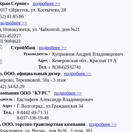
Кран-Сервис»
подробнее >>
017 г.Иркутск, ул. Костычева, 28
52) 41-85-86
подробнее >>
я, Новокузнецк, ул. Чайкиной, дом №21
43) 452227
3) 9084621
СтройМаш
подробнее >>
Руководитель :
Куприянов Андрей Владимирович
Адрес :
Кемеровская обл., Красная 19 А
Тел. :
8(384)2532741
о, ООО, официальный дилер
подробнее >>
мерово, Терешковой, 50а - 3 этаж
42) 34-62-29
 компания ООО "КУРС"
подробнее >>
дитель :
Евстифеев Александр Владимирович
Адрес :
Г. Волгоград , ул.Гражданская 34
Тел. :
8-8442-49-71-51
8-017-336-19-48
, ООО, торгово-транспортная компания
подробнее >>
Красноярск, ул. Весны , дом №26 , 3 этаж, 301