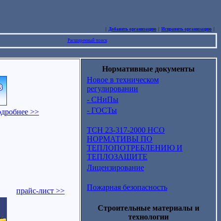
|
Добавить организацию
|
Исправить организацию
|
Расширенный поиск
Нормативные документы
Новое в техническом
регулировании
- СНиПы
- ГОСТы
одробнее >>
ТСН 23-317-2000 НСО
НОРМАТИВЫ ПО
ТЕПЛОПОТРЕБЛЕНИЮ И
ТЕПЛОЗАЩИТЕ
Лицензирование
Пожарная безопасность
прайс-лист >>
Строительные материалы и
технологии