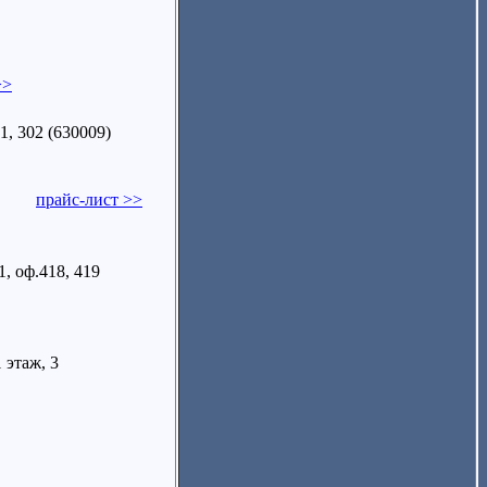
>>
1, 302 (630009)
прайс-лист >>
1, оф.418, 419
 этаж, 3