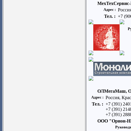
МехТехСервис
Адрес :
Росси
Тел. :
+7 (90
Р
ОЛМегаМаш, 
Адрес :
Россия, Крас
Тел. :
+7 (391) 240
+7 (391) 214
+7 (391) 288
ООО "Орион-Н
Руководи