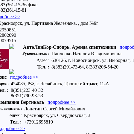
383)361-15-36 факс
383)361-15-81
робнее >>
Красноярск, ул. Партизана Железняка, , дом №9г
 2959851
 2802090
 9079515
АвтоЛинКор-Сибирь, Аренда спецтехники
подроб
Руководитель :
Панченко Наталия Владимировна
Адрес :
630126, г. Новосибирск, ул. Выборная, 
Тел. :
8(383)291-73-64, 8(383)206-54-20
зис
подробнее >>
рес :
454085, РФ, г. Челябинск, Троицкий тракт, 11-А
ел. :
8(351)223-40-32
8(351)790-93-53
компания Вертикаль
подробнее >>
ководитель :
Лопатин Сергей Михайлович
Адрес :
Красноярск, ул. Свердловская, 3
Тел. :
+73912695819
одробнее >>