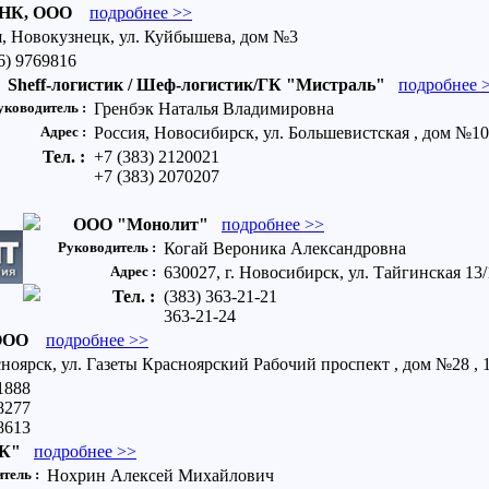
-НК, ООО
подробнее >>
я, Новокузнецк, ул. Куйбышева, дом №3
6) 9769816
Sheff-логистик / Шеф-логистик/ГК "Мистраль"
подробнее 
уководитель :
Гренбэк Наталья Владимировна
Адрес :
Россия, Новосибирск, ул. Большевистская , дом №10
Тел. :
+7 (383) 2120021
+7 (383) 2070207
ООО "Монолит"
подробнее >>
Руководитель :
Когай Вероника Александровна
Адрес :
630027, г. Новосибирск, ул. Тайгинская 13/
Тел. :
(383) 363-21-21
363-21-24
ООО
подробнее >>
ноярск, ул. Газеты Красноярский Рабочий проспект , дом №28 , 1
1888
8277
8613
К"
подробнее >>
тель :
Нохрин Алексей Михайлович