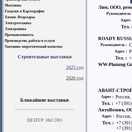
Магазины
Лим, ООО, рем
Геодезия и Картография
Руководитель 
Химия. Вторсырье
Адрес 
Электротехника
Тел. 
Электроника
Промышленность
ROADY RUSSI
Производство, работы и услуги
Руководитель :
С
Топливно-энергетический комплекс
Адрес :
Р
Строительные выставки
Тел. :
+
WW-Planung G
2025 год
2026 год
АВАНТ-СТРОЙ
Адрес :
Россия,
Ближайшие выставки
Тел. :
+7 (391
АвтоВозовъ, 
Адрес :
Россия,
ЦЕНТР ЭКСПО
Тел. :
+7 (391
+7 (391