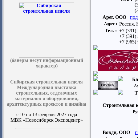
(
(
Арег, ООО
под
Адрес :
Россия, 
Тел. :
+7 (391)
+7 (391)
+7 (965)
(банеры несут информационный
характер)
Ба
Сибирская строительная неделя
Ад
Международная выставка
строительных, отделочных
Т
материалов и оборудования,
архитектурных проектов и дизайна
Строительная 
Ру
с 10 по 13 февраля 2027 года
МВК «Новосибирск Экспоцентр»
Вовди, ООО
п