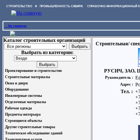
СТРОИТЕЛЬСТВО И ПРОМЫШЛЕННОСТЬ СИБИРИ. СПРАВОЧНО-ИНФОРМАЦИОННЫЙ К
На главную
Каталог строительных организаций
Строительная/ спе
Выбрать из категории:
РУСИЧ, ЗАО, Ц
Проектирование и строительство
Строительные материалы
Руководитель :
Е
Окна и двери
Адрес :
Р
Оборудование
Тел. :
+7
Инженерные системы
+7
Отделочные материалы
+7
+7
Рабочая одежда
+7
Предметы интерьера
Строящиеся объекты
Другие строительные товары
Техническое обследование зданий
Транспортные услуги