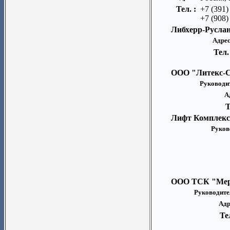
Тел. :
+7 (391)
+7 (908)
Либхерр-Русла
Адрес
Тел.
ООО "Литекс-
Руководи
А
Т
Лифт Комплекс
Руков
ООО ТСК "Мер
Руководите
Адр
Те