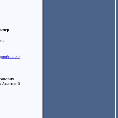
дилер
фис
дробнее >>
ольевич
в Анатолий