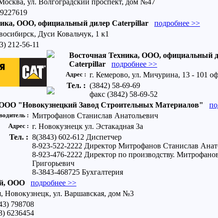
 Москва, ул. Волгоградский проспект, дом №47
 9227619
ика, ООО, официальный дилер Caterpillar
подробнее >>
восибирск, Дуси Ковальчук, 1 к1
3) 212-56-11
Восточная Техника, ООО, официальный 
Caterpillar
подробнее >>
Адрес :
г. Кемерово, ул. Мичурина, 13 - 101 о
Тел. :
(3842) 58-69-69
факс (3842) 58-69-52
ООО "Новокузнецкий Завод Строительных Материалов"
по
водитель :
Митрофанов Станислав Анатольевич
Адрес :
г. Новокузнецк ул. Эстакадная 3а
Тел. :
8(3843) 602-612 Диспетчер
8-923-522-2222 Директор Митрофанов Станислав Анат
8-923-476-2222 Директор по производству. Митрофано
Григорьевич
8-3843-468725 Бухгалтерия
й, ООО
подробнее >>
, Новокузнецк, ул. Варшавская, дом №3
43) 798708
3) 6236454