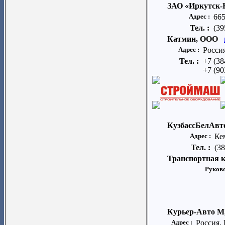
ЗАО «Иркутск-
Адрес :
665
Тел. :
(39
Катмин, ООО
Адрес :
Росси
Тел. :
+7 (38
+7 (90
КузбассБелАвт
Адрес :
Ке
Тел. :
(38
Транспортная
Руково
Курьер-Авто М
Адрес :
Россия, 