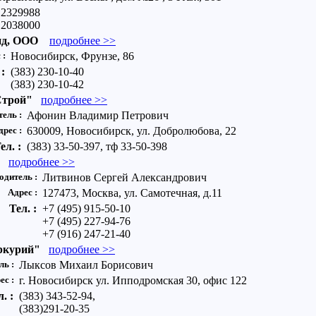
 2329988
 2038000
нд, ООО
подробнее >>
 :
Новосибирск, Фрунзе, 86
 :
(383) 230-10-40
(383) 230-10-42
Строй"
подробнее >>
тель :
Афонин Владимир Петрович
дрес :
630009, Новосибирск, ул. Добролюбова, 22
ел. :
(383) 33-50-397, тф 33-50-398
подробнее >>
одитель :
Литвинов Сергей Александрович
Адрес :
127473, Москва, ул. Самотечная, д.11
Тел. :
+7 (495) 915-50-10
+7 (495) 227-94-76
+7 (916) 247-21-40
курий"
подробнее >>
ль :
Лыксов Михаил Борисович
ес :
г. Новосибирск ул. Ипподромская 30, офис 122
л. :
(383) 343-52-94,
(383)291-20-35