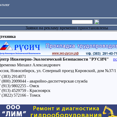
АТАЛОГ
Заявки на рекламу временно приостановлены
цтехника
ентр Инженерно-Экологической Безопасности "РУСИЧ"
п
фременко Михаил Александрович
оссия, Новосибирск, ул. Северный проезд Кировский, дом №37/1
 (383) 2914071
 (800) 2009044 - аварийно-диспетчерская служба
 (913) 9802255 - Омск
 (913) 4529759 - Красноярск
 (3822) 572166 - Томск