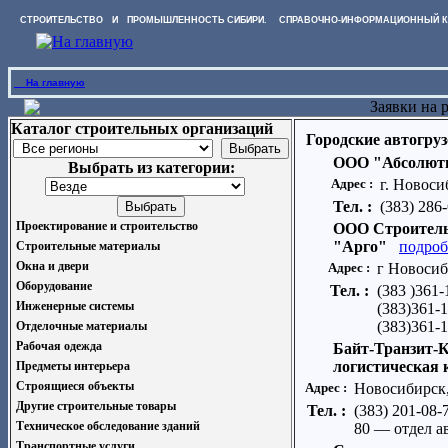
СТРОИТЕЛЬСТВО И ПРОМЫШЛЕННОСТЬ СИБИРИ. СПРАВОЧНО-ИНФОРМАЦИОННЫЙ К
На главную
Заявки на 
Каталог строительных организаций
Городские автогру
ООО "Абсолют
Выбрать из категории:
Адрес :
г. Новоси
Тел. :
(383) 286
Проектирование и строительство
ООО Строител
"Арго"
подроб
Строительные материалы
Окна и двери
Адрес :
г Новосиб
Оборудование
Тел. :
(383 )361-
Инженерные системы
(383)361-
(383)361-
Отделочные материалы
Рабочая одежда
Байт-Транзит-К
логистическая
Предметы интерьера
Строящиеся объекты
Адрес :
Новосибирск,
Другие строительные товары
Тел. :
(383) 201-08-
Техническое обследование зданий
80 — отдел а
Транспортные услуги