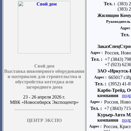
Тел. :
(383) 
(383) 
Жилищно Кому
Руководитель
Адрес
Тел.
ЗаказСпецСтро
Адрес :
Россия, Ново
Тел. :
+7 (3843) 79
+7 (923) 623
Свой дом
ЗАО «Иркутск-
Выставка инженерного оборудования
и материалов для строительства и
Адрес :
665017 г.И
обустройства коттеджа или
Тел. :
(3952) 41-8
загородного дома
Карбо-Трейд, 
компания
под
23 - 26 апреля 2026 г.
Адрес :
Россия, Ново
МВК «Новосибирск Экспоцентр»
Тел. :
+7 (3843) 71
Курьер-Авто М
компания
под
ЦЕНТР ЭКСПО
Адрес :
Россия, Красн