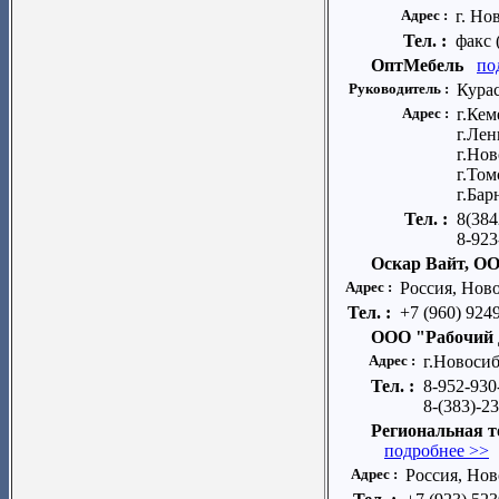
Адрес :
г. Но
Тел. :
факс 
ОптМебель
по
Руководитель :
Кура
Адрес :
г.Кем
г.Лен
г.Но
г.Том
г.Бар
Тел. :
8(384
8-923
Оскар Вайт, О
Адрес :
Россия, Ново
Тел. :
+7 (960) 924
ООО "Рабочий 
Адрес :
г.Новоси
Тел. :
8-952-930
8-(383)-2
Региональная 
подробнее >>
Адрес :
Россия, Нов