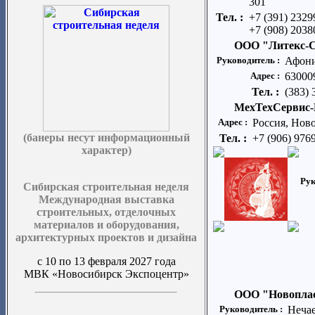
301
Тел. :
+7 (391) 2329
+7 (908) 2038
ООО "Литекс-
Руководитель :
Афони
Адрес :
63000
Тел. :
(383) 
МехТехСервис
Адрес :
Россия, Нов
(банеры несут информационный
Тел. :
+7 (906) 976
характер)
Рук
Сибирская строительная неделя
Международная выставка
строительных, отделочных
материалов и оборудования,
архитектурных проектов и дизайна
с 10 по 13 февраля 2027 года
МВК «Новосибирск Экспоцентр»
ООО "Новопла
Руководитель :
Неча