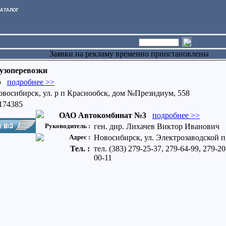
АТАЛОГ
Заявки на рекламу временно приостановлены
узоперевозки
р
подробнее >>
овосибирск, ул. р п Краснообск, дом №Президиум, 558
2174385
ОАО Автокомбинат №3
подробнее >>
Руководитель :
ген. дир. Лихачев Виктор Иванович
Адрес :
Новосибирск, ул. Электрозаводской п
Тел. :
тел. (383) 279-25-37, 279-64-99, 279-20
00-11