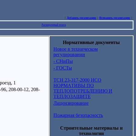
|
Добавить организацию
|
Исправить организацию
|
Расширенный поиск
Нормативные документы
Новое в техническом
регулировании
- СНиПы
- ГОСТы
ТСН 23-317-2000 НСО
роезд, 1
НОРМАТИВЫ ПО
-96, 208-00-12, 208-
ТЕПЛОПОТРЕБЛЕНИЮ И
ТЕПЛОЗАЩИТЕ
Лицензирование
Пожарная безопасность
Строительные материалы и
технологии