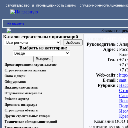
СТРОИТЕЛЬСТВО И ПРОМЫШЛЕННОСТЬ СИБИРИ. СПРАВОЧНО-ИНФОРМАЦИОННЫЙ К
На главную
Заявки на ре
Каталог строительных организаций
<< назад
САНТ, ОО
Руководитель :
Апа
Выбрать из категории:
Адрес :
Росс
Боль
Тел. :
+7 (
+7 (
Проектирование и строительство
+7 (
Строительные материалы
Web-сайт :
http:
Окна и двери
E-mail :
sant
Оборудование
Рубрики :
Нас
Инженерные системы
Ото
Отделочные материалы
Сан
Рабочая одежда
Вен
Предметы интерьера
Вод
Строящиеся объекты
Изо
Кре
Другие строительные товары
Компания ООО ТК
Техническое обследование зданий
сотрудничество в о
Транспортные услуги