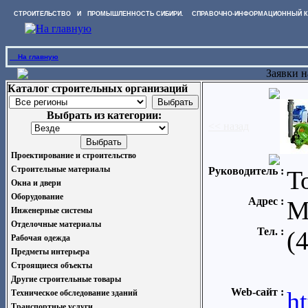
СТРОИТЕЛЬСТВО И ПРОМЫШЛЕННОСТЬ СИБИРИ. СПРАВОЧНО-ИНФОРМАЦИОННЫЙ К
На главную
Заявки 
Каталог строительных организаций
Выбрать из категории:
<< назад
Проектирование и строительство
Строительные материалы
Руководитель :
Т
Окна и двери
Оборудование
Адрес :
М
Инженерные системы
Отделочные материалы
Тел. :
(
Рабочая одежда
Предметы интерьера
Строящиеся объекты
Другие строительные товары
Web-сайт :
h
Техническое обследование зданий
Транспортные услуги