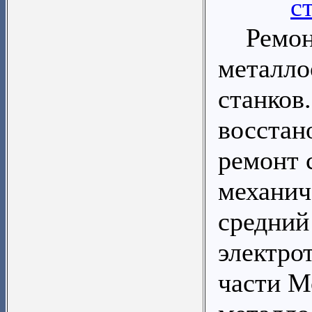
с
Ремон
металл
станков
восстан
ремонт 
механич
средний
электро
части М