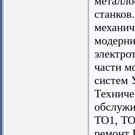
металл
станков
механич
модерни
электро
части м
систем
Техниче
обслужи
ТО1, ТО
ремонт 