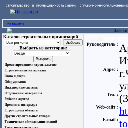
СТРОИТЕЛЬСТВО И ПРОМЫШЛЕННОСТЬ СИБИРИ. СПРАВОЧНО-ИНФОРМАЦИОННЫЙ К
На главную
Заявки
Каталог строительных организаций
<< назад
ОАО "ЧЕ
Руководитель :
А
Выбрать из категории:
И
Проектирование и строительство
Адрес :
г
Строительные материалы
Окна и двери
Оборудование
у
Инженерные системы
Отделочные материалы
Тел. :
(
Рабочая одежда
Предметы интерьера
Web-сайт :
h
Строящиеся объекты
Другие строительные товары
E-mail :
t
Техническое обследование зданий
Транспортные услуги